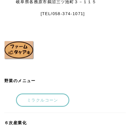
岐阜県各務原市鵜沼三ツ池町３－１１５
[TEL/058-374-1071]
野菜のメニュー
ミラクルコーン
６次産業化